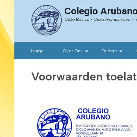
Colegio Aruban
Ciclo Basico • Ciclo Avansa havo –
Home
Over Ons
Ouders
Voorwaarden toela